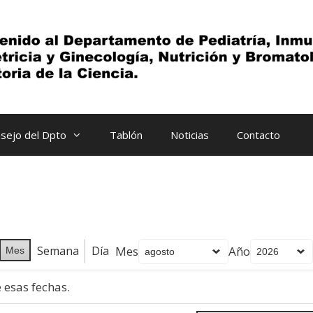
sejo del Dpto
Tablón
Noticias
Contacto
Semana
Día
Mes
Año
Mes
esas fechas.