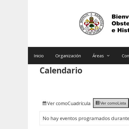
Saltar
al
contenido
Inicio
Organización
Áreas
Con
Calendario
Ver como
Cuadrícula
Ver como
Lista
No hay eventos programados durante 