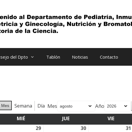
sejo del Dpto
Tablón
Noticias
Contacto
Semana
Día
Mes
Año
Mes
MIÉ
MIÉRCOLES
JUE
JUEVES
VIE
VIERNE
8
29
29
30
30
31