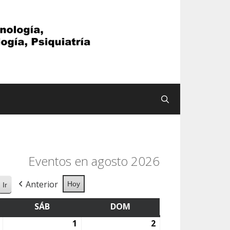
Buscar
Eventos en agosto 2026
Anterior
Hoy
S
SÁB
SÁBADO
DOM
DOMINGO
31
1
1
2
2