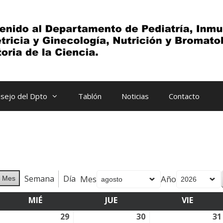
sejo del Dpto
Tablón
Noticias
Contacto
Semana
Día
Mes
Año
Mes
MIÉ
MIÉRCOLES
JUE
JUEVES
VIE
VIERNE
8
29
29
30
30
31