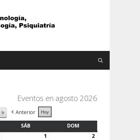
Buscar
Eventos en agosto 2026
Anterior
Hoy
S
SÁB
SÁBADO
DOM
DOMINGO
31
1
1
2
2