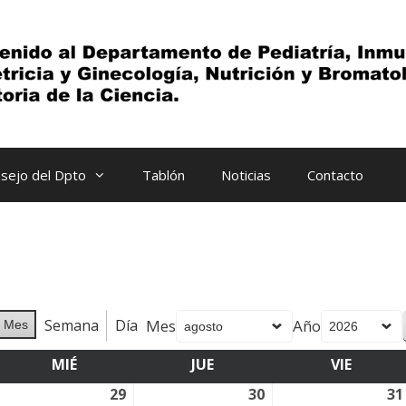
sejo del Dpto
Tablón
Noticias
Contacto
Semana
Día
Mes
Año
Mes
MIÉ
MIÉRCOLES
JUE
JUEVES
VIE
VIERNE
8
29
29
30
30
31