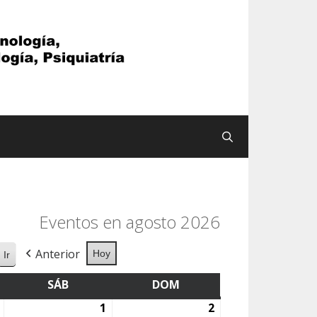
Buscar
Eventos en agosto 2026
Anterior
Hoy
S
SÁB
SÁBADO
DOM
DOMINGO
31
1
1
2
2