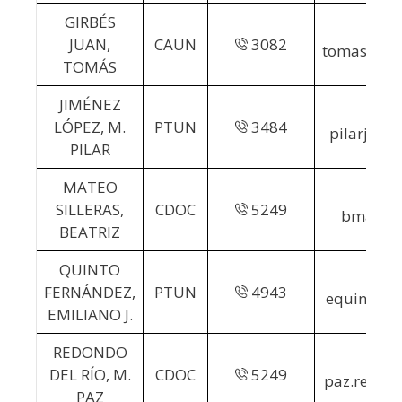
GIRBÉS
JUAN,
CAUN
3082
tomas.girb
TOMÁS
JIMÉNEZ
LÓPEZ, M.
PTUN
3484
pilarjl@m
PILAR
MATEO
SILLERAS,
CDOC
5249
bmateo
BEATRIZ
QUINTO
FERNÁNDEZ,
PTUN
4943
equinto@p
EMILIANO J.
REDONDO
DEL RÍO, M.
CDOC
5249
paz.redon
PAZ