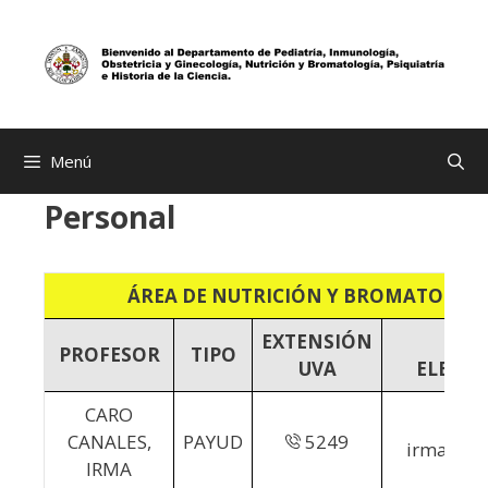
Saltar
al
contenido
Menú
Personal
ÁREA DE NUTRICIÓN Y BROMATOLOG
EXTENSIÓN
COR
PROFESOR
TIPO
UVA
ELECT
CARO
CANALES,
PAYUD
5249
irma.car
IRMA