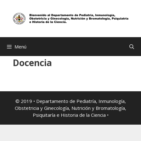
Saltar
al
contenido
Menú
Docencia
© 2019 • Departamento de Pediatría, Inmunología,
Obstetricia y Ginecología, Nutrición y Bromatología,
Psiquitaría e Historia de la Ciencia •