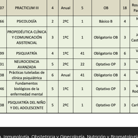
nmunología, Obstetricia y Ginecología, Nutrición y Bromatología, 